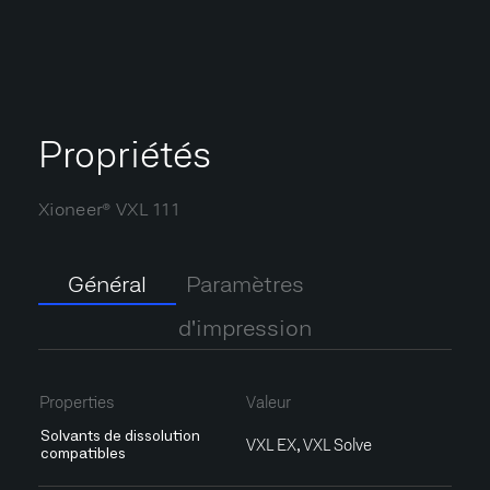
Propriétés
Xioneer® VXL 111
Général
Paramètres
d'impression
Properties
Valeur
Solvants de dissolution
VXL EX, VXL Solve
compatibles